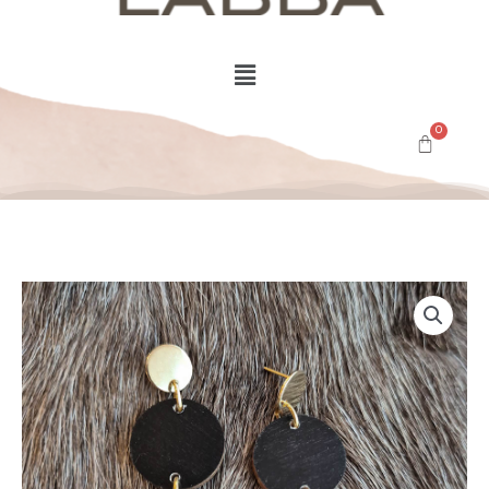
Menu
Auringon
Heijastus
määrä