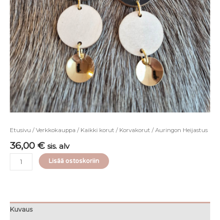
Etusivu
/
Verkkokauppa
/
Kaikki korut
/
Korvakorut
/ Auringon Heijastus
36,00
€
sis. alv
Lisää ostoskoriin
Kuvaus