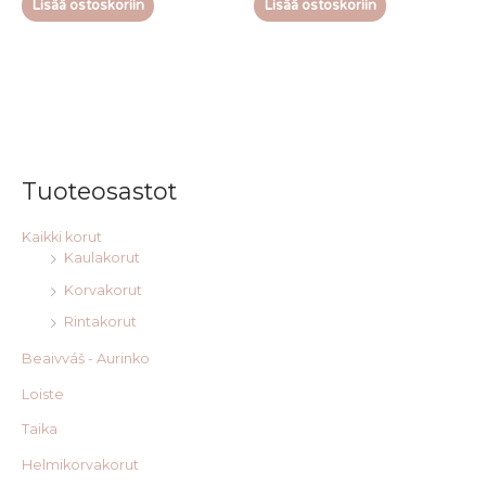
Lisää ostoskoriin
Lisää ostoskoriin
Tuoteosastot
Kaikki korut
Kaulakorut
Korvakorut
Rintakorut
Beaivváš - Aurinko
Loiste
Taika
Helmikorvakorut