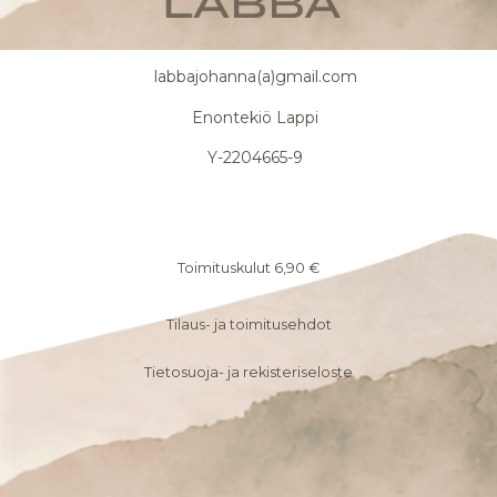
labbajohanna(a)gmail.com
Enontekiö Lappi
Y-2204665-9
Toimituskulut 6,90 €
Tilaus- ja toimitusehdot
Tietosuoja- ja rekisteriseloste
F
I