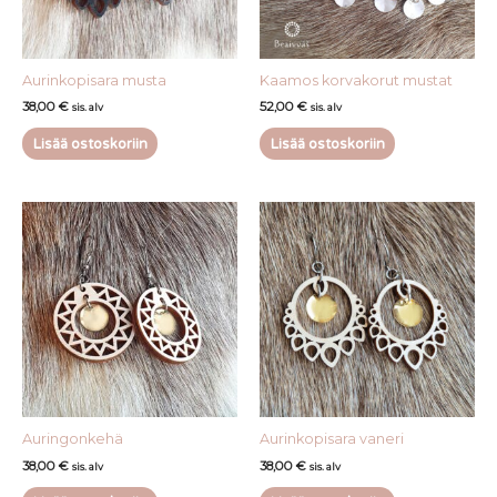
Aurinkopisara musta
Kaamos korvakorut mustat
38,00
€
52,00
€
sis. alv
sis. alv
Lisää ostoskoriin
Lisää ostoskoriin
Auringonkehä
Aurinkopisara vaneri
38,00
€
38,00
€
sis. alv
sis. alv