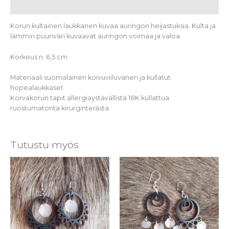
Lisätiedot
Korun kultainen laukkanen kuvaa auringon heijastuksia. Kulta ja
lämmin puunväri kuvaavat auringon voimaa ja valoa.
Korkeus n. 6,5 cm
Materiaali suomalainen koivuviiluvaneri ja kullatut
hopealaukkaset
Korvakorun tapit allergiaystävällistä 18K kullattua
ruostumatonta kirurginterästä
Tutustu myös